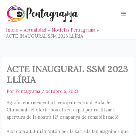
Ir
al
contenido
Main
Men
Inicio
Actualidad
Noticias Pentagrama
ACTE INAUGURAL SSM 2023 LLÍRIA
ACTE INAUGURAL SSM 2023
LLÍRIA
Por
Pentagrama
/
octubre 6, 2023
Agraïm enormement a l’ equip directiu d’ Aula de
Ciutadania el oferir-nos el seu espai per realitzar l’
apertura de la nostra 12° campanya de sensibilització.
Així com a J. Julián Antón per la xarrada tan magnífica que