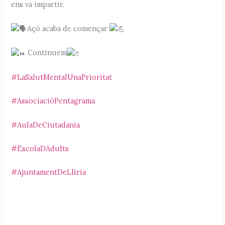
ens va impartir.
Açò acaba de començar
Continuem
#LaSalutMentalUnaPrioritat
#AssociacióPentagrama
#AulaDeCiutadania
#EscolaDAdults
#AjuntamentDeLlíria