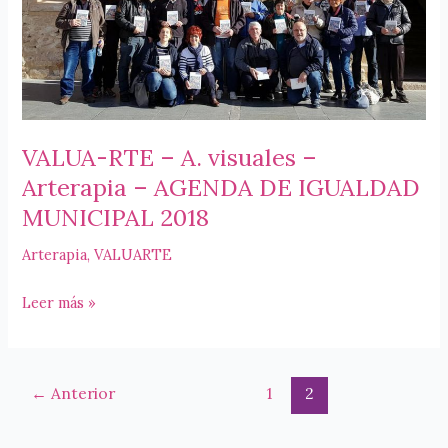
AGENDA
DE
IGUALDAD
MUNICIPAL
2019
VALUA-RTE – A. visuales –
Arterapia – AGENDA DE IGUALDAD
MUNICIPAL 2018
Arterapia
,
VALUARTE
VALUA-
Leer más »
RTE
–
A.
←
Anterior
1
2
visuales
–
Arterapia