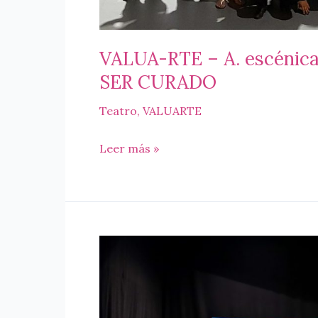
VALUA-RTE – A. escénica
SER CURADO
Teatro
,
VALUARTE
VALUA-
Leer más »
RTE
–
A.
escénicas
–
TEATRO
–
2017
SI