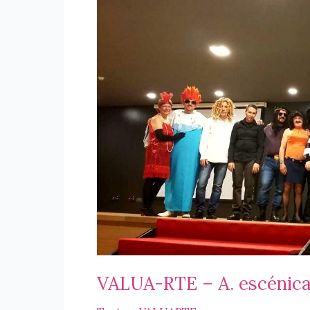
2019
VALUA-RTE – A. escénic