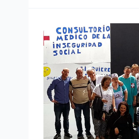
–
A.
escénicas
–
TEATRO
–
2018
EL
MAGO
DE
OZ