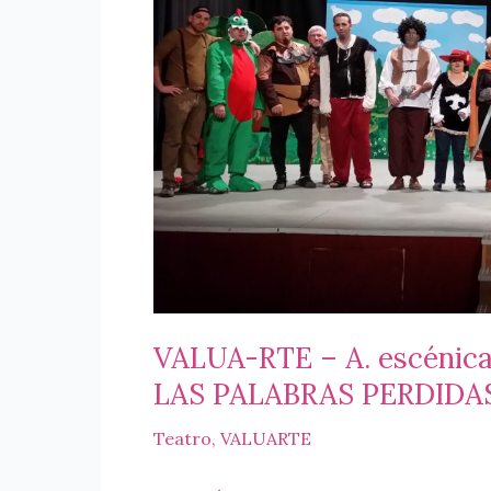
QUIERE
SER
CURADO
VALUA-RTE – A. escénic
LAS PALABRAS PERDIDA
Teatro
,
VALUARTE