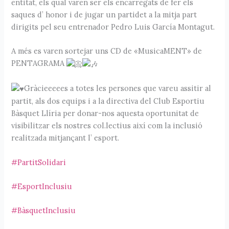
entitat, els qual varen ser els encarregats de fer els
saques d’ honor i de jugar un partidet a la mitja part
dirigits pel seu entrenador Pedro Luis García Montagut.
A més es varen sortejar uns CD de «MusicaMENT» de
PENTAGRAMA
Gràcieeeees a totes les persones que vareu assitir al
partit, als dos equips i a la directiva del Club Esportiu
Bàsquet Llíria per donar-nos aquesta oportunitat de
visibilitzar els nostres col.lectius així com la inclusió
realitzada mitjançant l’ esport.
#PartitSolidari
#EsportInclusiu
#BàsquetInclusiu