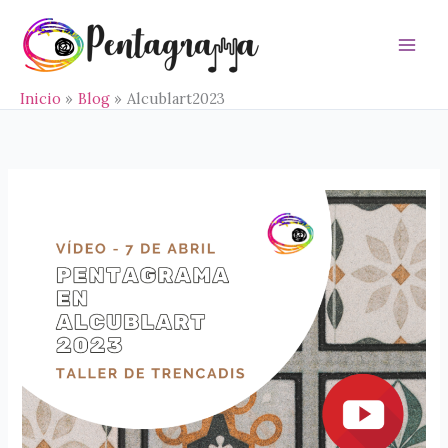
Ir
al
contenido
Main
Men
Inicio
Blog
Alcublart2023