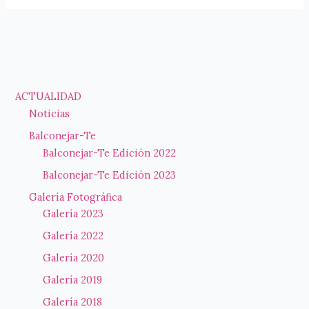
Alcublart
2023#,
el
Festival
Internacional
de
ACTUALIDAD
Street
Noticias
Art
Balconejar-Te
Balconejar-Te Edición 2022
Balconejar-Te Edición 2023
Galería Fotográfica
Galería 2023
Galería 2022
Galería 2020
Galería 2019
Galería 2018