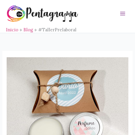
Ir
al
contenido
Main
Men
Inicio
Blog
#TallerPrelaboral